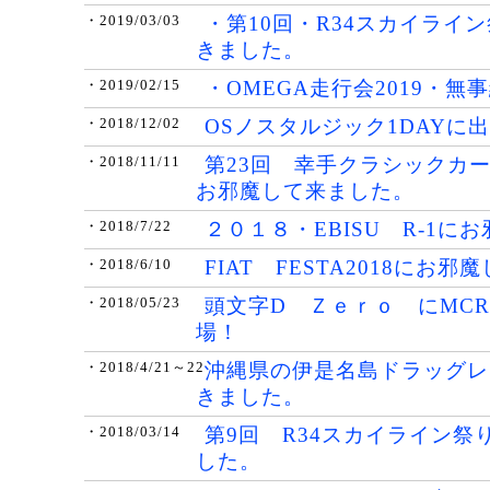
・第10回・R34スカイライ
・2019/03/03
きました。
・OMEGA走行会2019・無
・2019/02/15
OSノスタルジック1DAYに
・2018/12/02
第23回 幸手クラシックカ
・2018/11/11
お邪魔して来ました。
２０１８・EBISU R-1に
・2018/7/22
FIAT FESTA2018にお
・2018/6/10
頭文字D Ｚｅｒｏ にMCR
・2018/05/23
場！
沖縄県の伊是名島ドラッグレ
・2018/4/21～22
きました。
第9回 R34スカイライン祭
・2018/03/14
した。