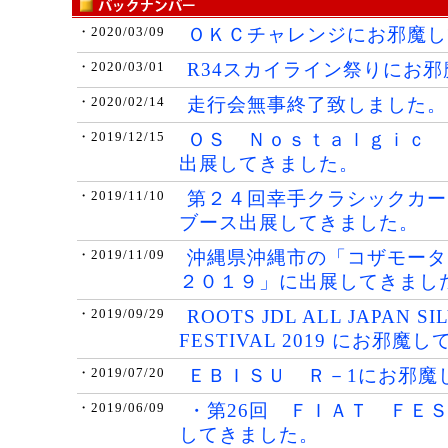
ＯＫＣチャレンジにお邪魔し
・2020/03/09
R34スカイライン祭りにお
・2020/03/01
走行会無事終了致しました。
・2020/02/14
ＯＳ Ｎｏｓｔａｌｇｉｃ 
・2019/12/15
出展してきました。
第２４回幸手クラシックカー
・2019/11/10
ブース出展してきました。
沖縄県沖縄市の「コザモータ
・2019/11/09
２０１９」に出展してきまし
ROOTS JDL ALL JAPAN SIL
・2019/09/29
FESTIVAL 2019 にお邪魔
ＥＢＩＳＵ Ｒ－1にお邪魔
・2019/07/20
・第26回 ＦＩＡＴ ＦＥＳ
・2019/06/09
してきました。