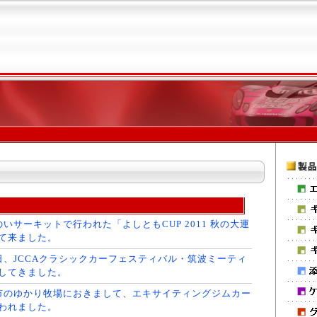
いサーキットで行われた「よしともCUP 2011 秋の大運
て来ました。
日、JCCAクラシックカーフェスティバル・筑波ミーティ
してきました。
市のゆかり牧場におきまして、エキサイティングジムカー
われました。