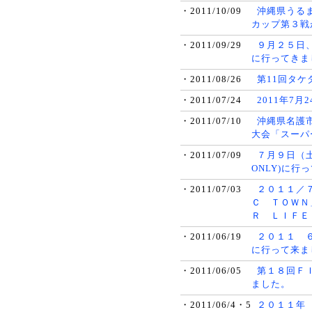
・2011/10/09
沖縄県うる
カップ第３戦
・2011/09/29
９月２５日
に行ってきま
・2011/08/26
第11回タ
・2011/07/24
2011年7
・2011/07/10
沖縄県名護市
大会「スーパ
・2011/07/09
７月９日（
ONLY)に
・2011/07/03
２０１１／
Ｃ ＴＯＷＮ
Ｒ ＬＩＦ
・2011/06/19
２０１１ ６/
に行って来ま
・2011/06/05
第１８回Ｆ
ました。
・2011/06/4・5
２０１１年 ６