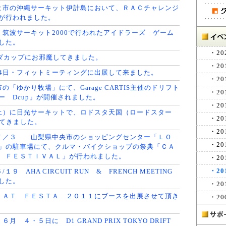
ま市の沖縄サーキット伊計島において、ＲＡＣチャレンジ
が行われました。
、筑波サーキット2000で行われたアイドラーズ ゲーム
した。
・20
ケダカップにお邪魔してきました。
・20
月24日・フィットミーティングに出展して来ました。
・20
の「ゆかり牧場」にて、Garage CARTIS主催のドリフト
・20
ー Dcup」が開催されました。
・20
土）に日光サーキットで、ロドスタ天国（ロードスター
・20
行ってきました。
・20
７／３ 山梨県中央市のショッピングセンター「ＬＯ
・20
」の駐車場にて、クルマ・バイクショップの祭典「ＣＡ
Ｅ ＦＥＳＴＩＶＡＬ」が行われました。
・20
・20
１９ AHA CIRCUIT RUN & FRENCH MEETING
した。
・20
ＩＡＴ ＦＥＳＴＡ ２０１１にブースを出展させて頂き
・20
月 ４・５日に D1 GRAND PRIX TOKYO DRIFT