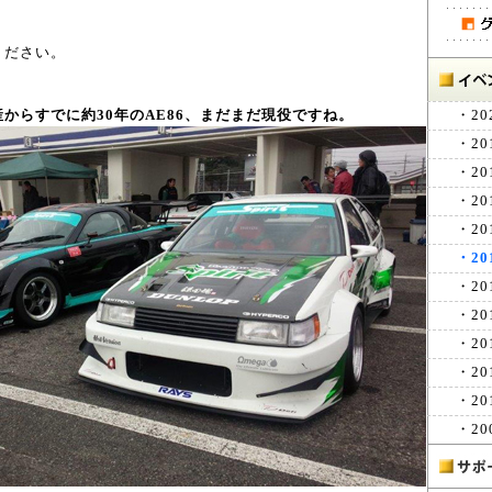
ください。
からすでに約30年のAE86、まだまだ現役ですね。
・20
・20
・20
・20
・20
・20
・20
・20
・20
・20
・20
・20