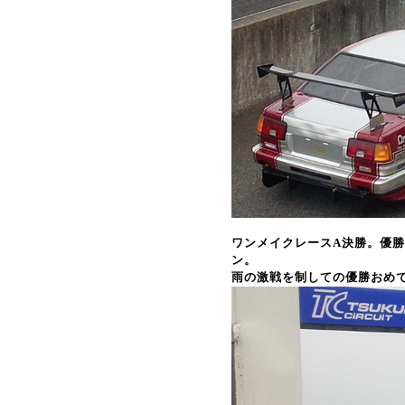
ワンメイクレースA決勝。優勝
ン。
雨の激戦を制しての優勝おめ