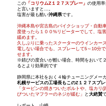
この
「コリウムZ１２７スプレー」
の使用率
と言いますと…。
塩害が最も酷い
沖縄県
です。
沖縄本島や宮古島のバイクショップ・自動
度使ったら１００%リピーターでして、塩
緩めます。
久しぶりに乗ったスクーターのウインカー
電しない場合でも、スプレーして5～10分
せます。
※錆びの度合いが酷い場合、時間をおいて
るとより効果的です
静岡県に本社をおく４輪チューニングメー
札幌サービスの工場長もこのZ１２７スプレ
「タービンの焼きついたボルトや、塩カリ(
びついたマフラーのネジが緩む」
と
大絶賛
レポート 山崎