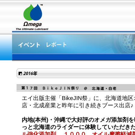
エイ出版主催「BikeJIN祭」に、北海道地
店・北成産業と昨年に引き続きブース出店♪
内地(本州)・沖縄で大好評のオメガ添加剤
っと北海道のライダーに体験していただき
ル強化添加剤 、１０００ オイル摩擦軽減